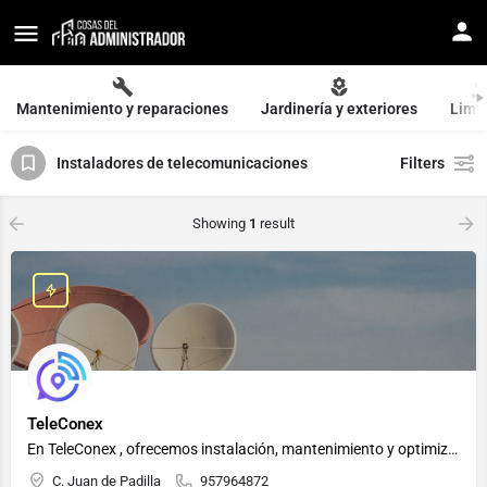
Mantenimiento y reparaciones
Jardinería y exteriores
Limp
Instaladores de telecomunicaciones
Filters
Showing
1
result
TeleConex
En TeleConex , ofrecemos instalación, mantenimiento y optimización de telecomunicaciones para comunidades de…
C. Juan de Padilla
957964872