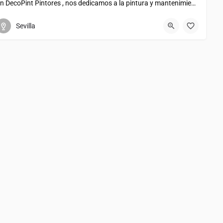
En DecoPint Pintores , nos dedicamos a la pintura y mantenimiento de fachadas, interiores y zonas comunes en…
Av. Pan de Alcalá
957964872
Sevilla