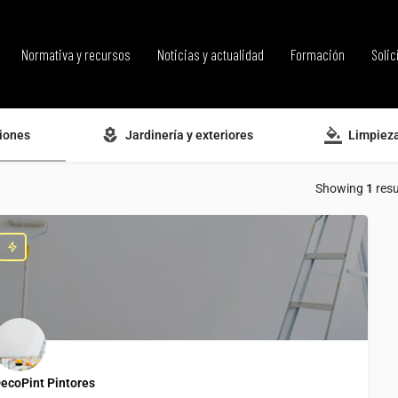
Normativa y recursos
Noticias y actualidad
Formación
Solic
iones
Jardinería y exteriores
Limpiez
Showing
1
resu
ecoPint Pintores