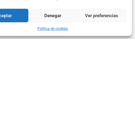
ceptar
Denegar
Ver preferencias
Política de cookies
TEXTOS LEGALES
POLÍTICA DE PRIVACIDAD
AVISO LEGAL
POLÍTICA DE COOKIES
DECLARACIÓN DE ACCESIBILIDAD