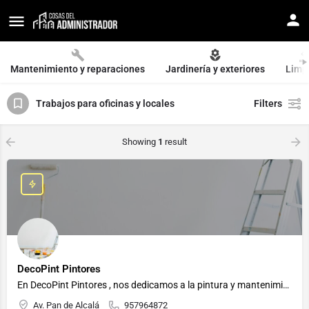
Mantenimiento y reparaciones
Jardinería y exteriores
Limp
Trabajos para oficinas y locales
Filters
Showing
1
result
DecoPint Pintores
En DecoPint Pintores , nos dedicamos a la pintura y mantenimiento de fachadas, interiores y zonas comunes en…
Av. Pan de Alcalá
957964872